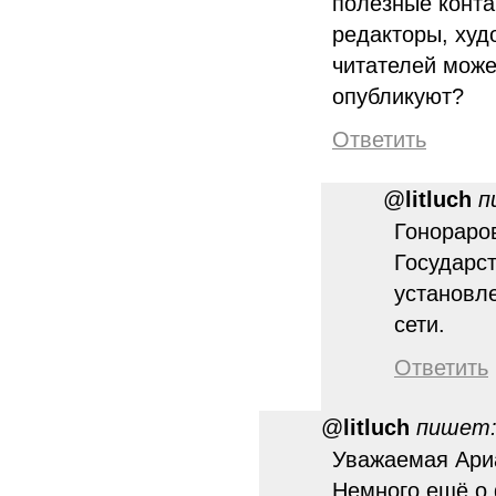
полезные конта
редакторы, худ
читателей может
опубликуют?
Ответить
@
litluch
п
Гонораров
Государст
установл
сети.
Ответить
@
litluch
пишет
Уважаемая Ариа
Немного ещё о