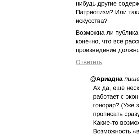
нибудь другие содер
Патриотизм? Или таки
искусства?
Возможна ли публика
конечно, что все рас
произведение должно
Ответить
@
Ариадна
пиш
Ах да, ещё нес
работает с эко
гонорар? (Уже з
прописать сразу
Какие-то возмо
Возможность «в