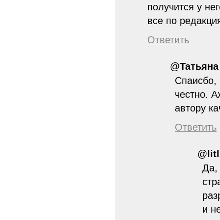
получится у нег
все по редакци
Ответить
@
Татьяна
Спаисбо, 
честно. А
автору ка
Ответить
@
lit
Да,
стр
раз
и н