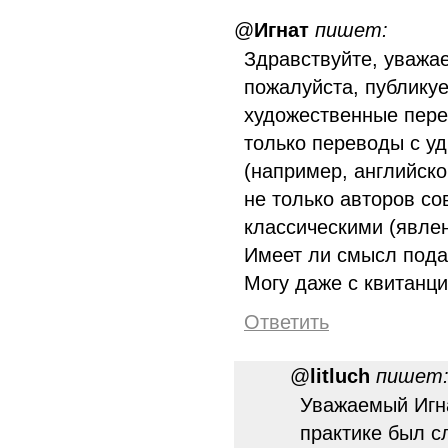
@
Игнат
пишет:
Здравствуйте, уважа
пожалуйста, публику
художественные пере
только переводы с уд
(например, английског
не только авторов с
классическими (явле
Имеет ли смысл пода
Могу даже с квитанци
Ответить
@
litluch
пишет
Уважаемый Игна
практике был с