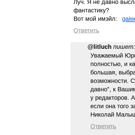
Луч. Я не давно высл
фантастику?
Вот мой имэйл:
gaiw
Ответить
@
litluch
пишет
Уважаемый Юри
полностью, и ка
большая, выбра
возможности. С
давно”, к Ваши
у редакторов. 
если она того з
Николай Малы
Ответить