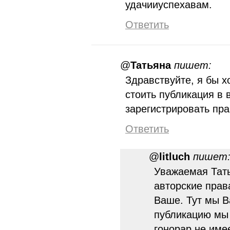
удачииуспехавам.
Ответить
@
Татьяна
пишет:
Здравствуйте, я бы х
стоить публикация в
зарегистрировать пр
Ответить
@
litluch
пишет
Уважаемая Тать
авторские прав
Ваше. Тут мы В
публикацию мы 
гонорар не име