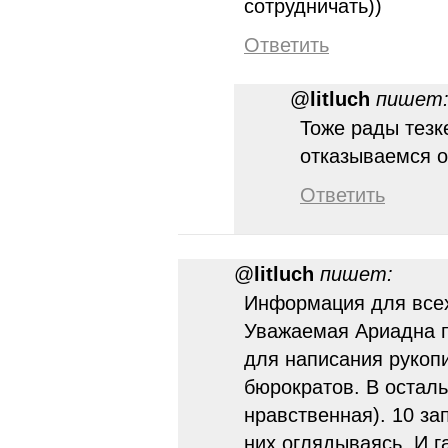
сотрудничать))
Ответить
@
litluch
пишет
Тоже рады тезк
отказываемся о
Ответить
@
litluch
пишет:
Информация для всех
Уважаемая Ариадна п
для написания рукопи
бюрократов. В осталь
нравственная). 10 за
них оглядываясь. И г