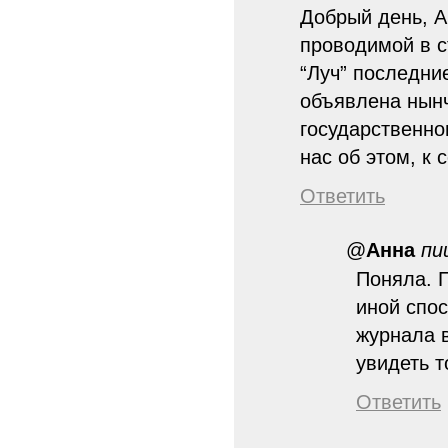
Добрый день, А
проводимой в с
“Луч” последни
объявлена нынч
государственно
нас об этом, к 
Ответить
@
Анна
пи
Поняла. П
иной спос
журнала 
увидеть т
Ответить