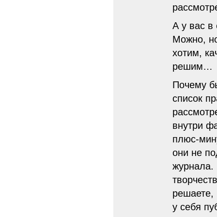
рассмотре
А у вас в
Можно, но
хотим, ка
решим…
Почему б
список пр
рассмотр
внутри ф
плюс-мину
они не п
журнала.
творчеств
решаете, 
у себя пу