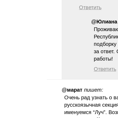
Ответить
@
Юлиана
Проживаю
Республи
подборку
за ответ
работы!
Ответить
@
марат
пишет:
Очень рад узнать о 
русскоязычная секци
именуемся “Луч”. Воз