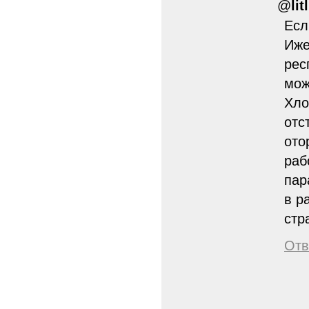
@
lit
Есл
Иже
рес
мож
Хло
отс
ото
раб
пар
в р
стр
Отв