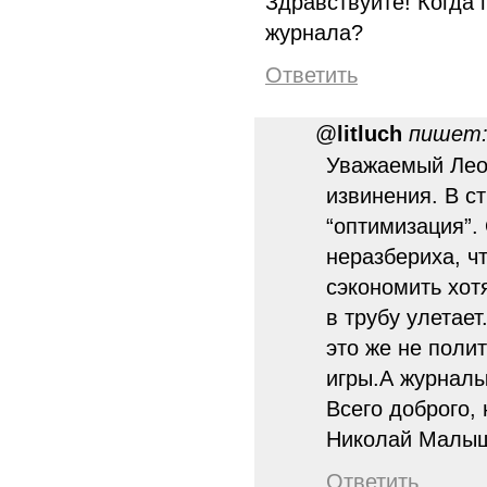
Здравствуйте! Когда
журнала?
Ответить
@
litluch
пишет
Уважаемый Лео
извинения. В с
“оптимизация”. 
неразбериха, чт
сэкономить хот
в трубу улетает
это же не поли
игры.А журнал
Всего доброго,
Николай Малы
Ответить