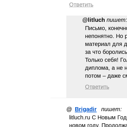
Ответить
@
litluch
пишет
Письмо, конечн
непонятно. Но 
материал для д
за что боролись
Только себя! Г
диплома, а не н
потом – даже 
Ответить
@
Brigadir
пишет:
litluch.ru С Новым Го
новом году. Продолжа