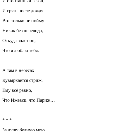
И стоптанный газон,
И грязь после дождя.
Вот только не пойму
Никак без перевода,
Откуда знает он,
Что я люблю тебя.
А там в небесах
Кувыркается стриж.
Ему всё равно,
Что Ижевск, что Париж…
* * *
За душу бедную мою