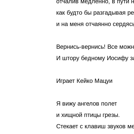
отчалив медленно, в пути н
как будто бы разгадывая р
и на меня отчаянно сердясь
Вернись-вернись! Все можн
И штору бедному Иосифу з
Играет Кейко Мацуи
Я вижу ангелов полет
и хищной птицы грезы.
Стекает с клавиш звуков м