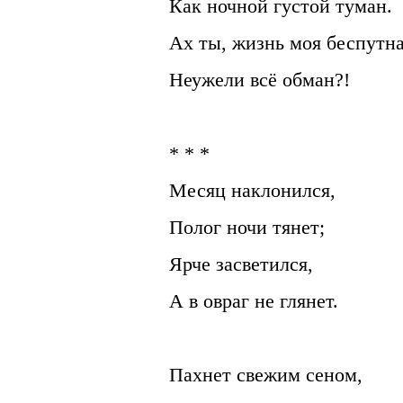
Как ночной густой туман.
Ах ты, жизнь моя беспутна
Неужели всё обман?!
* * *
Месяц наклонился,
Полог ночи тянет;
Ярче засветился,
А в овраг не глянет.
Пахнет свежим сеном,