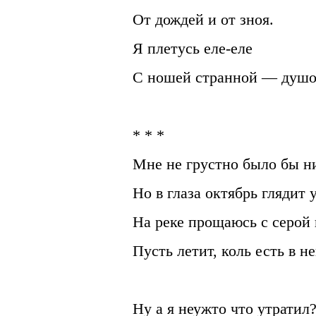
От дождей и от зноя.
Я плетусь еле-еле
С ношей странной — ду
* * *
Мне не грустно было бы н
Но в глаза октябрь глядит 
На реке прощаюсь с серой 
Пусть летит, коль есть в н
Ну а я неужто что утратил