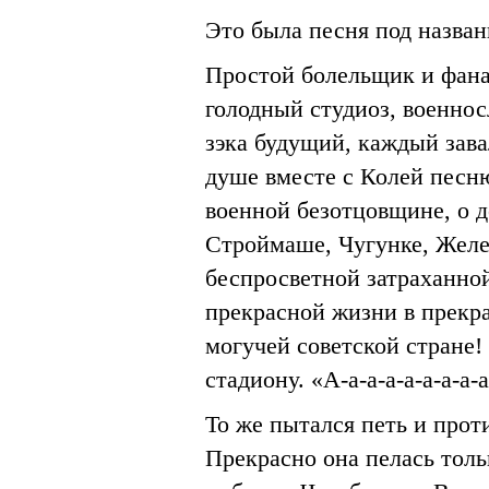
Это была песня под назва
Простой болельщик и фана
голодный студиоз, военно
зэка будущий, каждый зав
душе вместе с Колей песню 
военной безотцовщине, о д
Строймаше, Чугунке, Желез
беспросветной затраханной 
прекрасной жизни в прекра
могучей советской стране! 
стадиону. «А-а-а-а-а-а-а-а
То же пытался петь и проти
Прекрасно она пелась толь