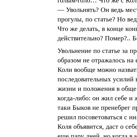
голым-голо… Что же с Кол
— Увольнять? Он ведь мест
прогулы, по статье? Но вед
Что же делать, в конце кон
действительно? Помер?.. Бо
Увольнение по статье за 
образом не отражалось на 
Коли вообще можно назвать
последовательных усилий 
жизни и положения в общес
когда-либо: он жил себе и 
таки Быков не пренебрег 
решил посоветоваться с ним
Коля объявится, даст о себ
еще пару дней, но когда в 