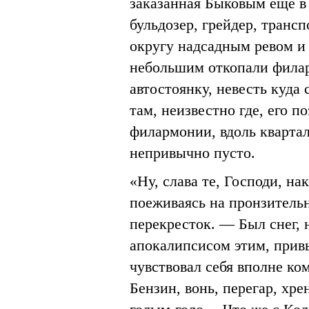
заказанная Быковым еще в 
бульдозер, грейдер, транс
округу надсадным ревом и 
небольшим откопали филар
автостоянку, невесть куда 
там, неизвестно где, его п
филармонии, вдоль квартал
непривычно пусто.
«Ну, слава те, Господи, н
поеживаясь на пронзитель
перекресток. — Был снег, 
апокалипсисом этим, привы
чувствовал себя вполне ком
Бензин, вонь, перегар, хр