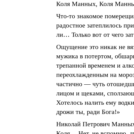
Коля Манных, Коля Ман
Что-то знакомое померещил
радостное затеплилось при
ли… Только вот от чего за
Ощущение это никак не вя
мужика в потертом, обшар
трепанной временем и алко
переохлажденным на морозе
частично — чуть отошедш
лицом и щеками, сползаю
Хотелось налить ему водки 
дрожи ты, ради Бога!»
Николай Петрович Манны
Коля… Нет, не вспомню, ду