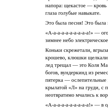
напора: щекастое — кровь 
глаза голубые навыкате.
Это была песня! Это была 
«А-а-а-а-а-а-а-а-а-а!» — о
зимнее небо электрическое
Коньки скрежетали, вгрыза
крошево, клюшки щелкали 
лед трещал — это Коля Ма
богов, вундеркинд из реме
пятерка — ослепительные 
крылатой «Л» на груди, с
неотвратимо мчались к во
«А-а-а-а-а-а-а-а-а-а!» — в