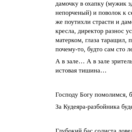
дамочку в охапку (мужик 
непорченый) и поволок к с
же поутихли страсти и дам
кресла, директор разнос у
матерком, глаза таращил,
почему-то, будто сам сто л
А в зале… А в зале зрител
истовая тишина…
Господу Богу помолимся, 
За Кудеяра-разбойника бу
Глубокий бас солиста дове