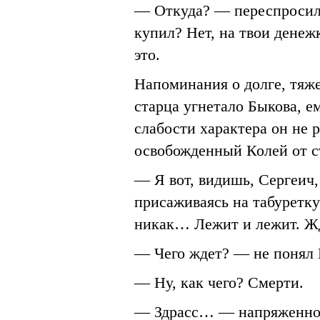
— Откуда? — переспросил
купил? Нет, на твои денеж
это.
Напоминания о долге, тяже
старца угнетало Быкова, е
слабости характера он не 
освобожденный Колей от ст
— Я вот, видишь, Сергеич,
присаживаясь на табуретк
никак… Лежит и лежит. Жд
— Чего ждет? — не понял 
— Ну, как чего? Смерти.
— Здрасс… — напряженно 