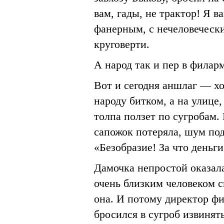
вам, гады, не трактор! Я в
фанерным, с нечеловеческ
круговерти.
А народ так и пер в филар
Вот и сегодня аншлаг — х
народу битком, а на улице
толпа ползет по сугробам.
сапожок потеряла, шум под
«Безобразие! За что деньг
Дамочка непростой оказала
очень близким человеком 
она. И потому директор ф
бросился в сугроб извинят