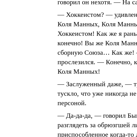
говорил он нехотя. — На 
— Хоккеистом? — удивлен
Коля Манных, Коля Манны
Хоккеистом! Как же я ран
конечно! Вы же Коля Манн
сборную Союза… Как же! 
прослезился. — Конечно, 
Коля Манных!
— Заслуженный даже, — ту
тускло, что уже никогда не
персоной.
— Да-да-да, — говорил Бык
разглядеть за обрюзгшей л
приспособленное когда-то 