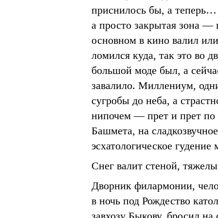
приснилось бы, а теперь… Д
а просто закрытая зона — 
основном в кино валил или
ломился куда, так это во д
большой моде был, а сейча
завалило. Миллениум, одн
сугробы до неба, а страст
нипочем — прет и прет по 
Башмета, на сладкозвучное
эсхатологическое гудение 
Снег валит стеной, тяжелы
Дворник филармонии, чело
в ночь под Рождество като
завхозу Быкову, бросил на 