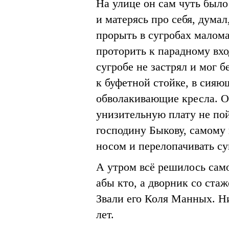
На улице он сам чуть было 
и матерясь про себя, думал
прорыть в сугробах мало
проторить к парадному вхо
сугробе не застрял и мог б
к буфетной стойке, в сияю
обволакивающие кресла. Он
унизительную плату не пой
господину Быкову, самому 
носом и перелопачивать су
А утром всё решилось само
абы кто, а дворник со стаж
Звали его Коля Манных. 
лет.