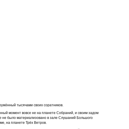
кружённый тысячами своих соратников.
анный момент вовсе не на планете Собраний, и своим задом
се не было материализовано в зале Слушаний Большого
оме, на планете Трёх Ветров.