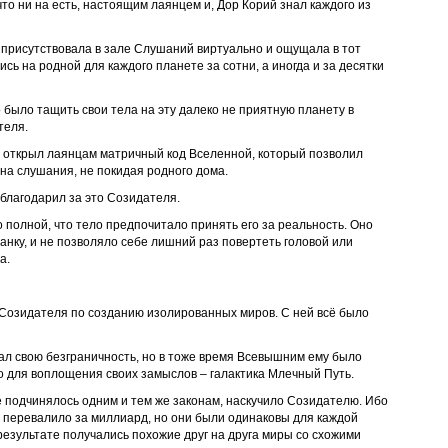
о ни на есть, настоящим лаянцем и, Дор Корий знал каждого из
а присутствовала в зале Слушаний виртуально и ощущала в тот
сь на родной для каждого планете за сотни, а иногда и за десятки
 было тащить свои тела на эту далеко не приятную планету в
теля.
ь открыл лаянцам матричный код Вселенной, который позволил
на слушания, не покидая родного дома.
благодарил за это Созидателя.
 полной, что тело предпочитало принять его за реальность. Оно
анку, и не позволяло себе лишний раз повертеть головой или
а.
Созидателя по созданию изолированных миров. С ней всё было
л свою безграничность, но в тоже время Всевышним ему было
 для воплощения своих замыслов – галактика Млечный Путь.
е подчинялось одним и тем же законам, наскучило Созидателю. Ибо
и перевалило за миллиард, но они были одинаковы для каждой
 результате получались похожие друг на друга миры со схожими