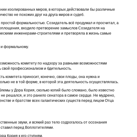
ании изолированных миров, в которых действовали бы различные
чество не похожих друг на друга миров и судеб.
 простой формальностью. Созидатель всё продумал и просчитал, а
 воплощения, входило претворение замыслов Созидателя на
ическими инженерами-строителями и претворяла в жизнь самые
 и формальному.
возможность комитету по надзору за равными возможностями
ь свой профессионализм и бдительность.
ть комитета приносит, конечно, свои плоды, она нужна и
олько не в той форме, в которой эта деятельность осуществлялась.
лемы у Дора Кория, сколько копий было сломано, было известно
не решался, и это ранило сенатора в самое сердце. Не мудрено,
енстве и братстве всех галактических существ перед лицом Отца
ственные звуки, и всякий раз тело содрогалось от осознания
н ставил перед Воплотителями.
ра Кория к его ступням.