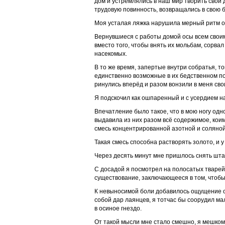
дом и устремлялись в наш мир творить свои 
трудовую повинность, возвращались в свою б
Моя усталая ляжка нарушила мерный ритм ос
Вернувшиеся с работы домой осы всем своим 
вместо того, чтобы внять их мольбам, сорва
насекомых.
В то же время, запертые внутри собратья, 
единственно возможные в их бедственном по
ринулись вперёд и разом вонзили в меня св
Я подскочил как ошпаренный и с усердием на
Впечатление было такое, что в мою ногу од
выдавила из них разом всё содержимое, коим
смесь концентрированной азотной и соляной
Такая смесь способна растворять золото, и 
Через десять минут мне пришлось снять штан
С досадой я посмотрел на полосатых тварей,
существование, заключающееся в том, чтобы 
К невыносимой боли добавилось ощущение си
собой дар лаянцев, я тотчас бы соорудил м
в осиное гнездо.
От такой мысли мне стало смешно, я мешком 