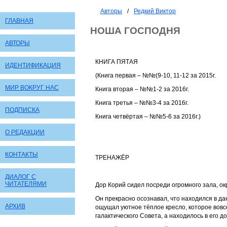
Авторы
/
Редкий Виктор
ГЛАВНАЯ
НОША ГОСПОДНЯ
АВТОРЫ
КНИГА ПЯТАЯ
ИДЕНТИФИКАЦИЯ
(Книга первая – №№(9-10, 11-12 за 2015г.
МИР ВОКРУГ НАС
Книга вторая – №№1-2 за 2016г.
Книга третья – №№3-4 за 2016г.
ПОДПИСКА
Книга четвёртая – №№5-6 за 2016г.)
О РЕДАКЦИИ
КОНТАКТЫ
ТРЕНАЖЁР
ДИАЛОГ С
ЧИТАТЕЛЯМИ
Дор Корий сидел посреди огромного зала, о
Он прекрасно осознавал, что находился в д
АРХИВ
ощущал уютное тёплое кресло, которое вов
галактического Совета, а находилось в его д