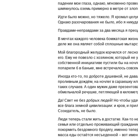
падении мои глаза, однако, мгновенно прове
шмякнулось оземь примерно в метре от злоп
Идти было можно, но тяжело. Я хромал целу
Однако разочарования не было, ибо я никуда 
Правдами-неправдами за два месяца я преод
В мечтах каждого человека бомжатская жизн
деле же она являет собой сплошные мытарс
Мой благородный желудок корчился от лесно
его. Ему не повезло с хозяином, который не
собственной инициативе пустили бы на ночле
попарили б в баньке, мне встречалось совсем
Иногда кто-то, по доброте душевной, не дава
проливным дождём, на ночлег в сараюшку или
таких случаев. А один мужик даже презентов
обмельчалой речушке, петляющей в километр
Да! Свет не без добрых людей! Но чтобы уда
все блага земной цивилизации: и кров, и прил
Созидатель, не было.
Люди теперь стали жить в достатке. Как-то н
семья или отдельно проживающий гражданин
покормить бездомного бродягу, именно тепер
масса еды остаётся несъеденной – вот именн