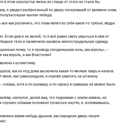
 в этом захолустье жизнь их слаще от этого не стала бы.
ку, я увидел разбросанный по двору посеревший от времени хлам,
м полузасохшая чахлая лебеда.
кое-как различить, что хлам являл из себя какое-то тряпьё, вёдра
ло. Если дом и не жилой, то я всё равно смогу укрыться в нём от
 бедное тело и промочили насквозь многострадальную одежду.
шенная печка, то я проведу сегодняшнюю ночь, как король», –
е как король, а как Властелин!
валена к штакетнику.
 шагов, как из-под дома выскочила какая-то мелкая тварь и начала
г меня, как сумасшедшая, и норовя ухватить за штанину.
– собака, хотя и по размеру, и по окрасу в сумерках её можно было
анёвр, нагнулся, делая вид, что поднимаю с земли камень, но
их случаях собакам положено пускаться наутёк, и, изловчившись,
ремлина каким-нибудь дрыном, как парадная дверь лачуги
нёс: