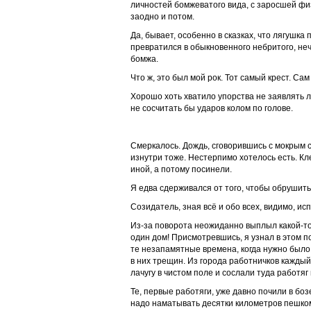
личностей бомжеватого вида, с заросшей ф
заодно и потом.
Да, бывает, особенно в сказках, что лягушка
превратился в обыкновенного небритого, неч
бомжа.
Что ж, это был мой рок. Тот самый крест. Сам 
Хорошо хоть хватило упорства не заявлять 
не сосчитать бы ударов колом по голове.
Смеркалось. Дождь, сговорившись с мокрым с
изнутри тоже. Нестерпимо хотелось есть. Кле
иной, а потому посинели.
Я едва сдерживался от того, чтобы обрушить
Созидатель, зная всё и обо всех, видимо, ис
Из-за поворота неожиданно выплыл какой-то
один дом! Присмотревшись, я узнал в этом 
те незапамятные времена, когда нужно было 
в них трещин. Из города работничков каждый
лачугу в чистом поле и сослали туда работяг
Те, первые работяги, уже давно почили в боз
надо наматывать десятки километров пешко