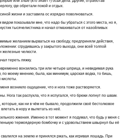
добрые или злые (кто знает?) осьи дела. Другие, отработав
ерлогу, где обретали покой и отдых.
иной жизни и заставила ос изрядно поволноваться.
видом показывали мне, что надо бы убраться с этого места, но я,
л кустик тысячелистника и начал отмахиваться от назойливых
томимые желанием вырваться на свободу, предприняли действия,
ложении: сгрудившись у закрытого выхода, они всей толпой
ои железные челюсти.
чал тереть ляжку.
новременно вонзились три или четыре шприца, и невидимая рука
, по моему мнению, была, как минимум, царская водка, то бишь,
 кислоты.
у меня возникло ощущение, что и нога тоже растворяется.
ы. Нога так распухла, что я испугался, что брюки лопнут по швам.
 которые, как ни в чём не бывало, продолжили своё бестолковое
влетать в нору и вылетать из неё.
льного жжения. Именно в тот момент я подумал, что будь у меня с
аленькую термоядерную бомбочку и с удовольствием швырнул бы её
свалился на землю и принялся ржать, как игривая лошадь. При