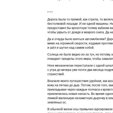
* * *
Дорога была то прямой, как стрела, то виля
бестолковой лошади. И ни одной машины. Ни
предоставил бы крохотную толику кабинки ка
чтобы укрыть от дождя и мокрого снега. Да н
Да и откуда было взяться автомобилям? Доро
мимо на огромной скорости, издавая протяжн
и шёл и шутил над самим собой.
Солнца не было видно из-за туч, но потому, к
покидает пределы этого мира, чтобы завалит
Ноги механически переступали с одной шпалы
с утра до вечера уже почти два месяца подря
странствий.
Вначале моего путешествия удобная, как каз
кожу на пятках до дыр. Потом, после того, к
прикладывая через каждые полчаса к крово
приключилась новая напасть. Во время одног
ляжкой маленькую незаметную дырочку в земл
земляных ос.
В обычной жизни осы привычно курсировали 