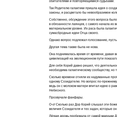
обитателями и повторяющимися судьбами.
Так Родителю галактики пришла идея о созд
законы, и расцветало бы невообразимое коли
Собственно, обсуждение этого вопроса было
в обязанности лаянцев, с самого начала их
материальном уровне. Их раса была галакт
сумасбродные идеи Отца своего.
Однако вопрос подлежал голосованию, пусть
Другая тема также была не нова.
Она поднималась время от времени, давая 
цивилизаций на эволюционном пути показат
Для себя Корий давно решил, что деятельнос
необходима галактическому сообществу, но т
Сколько времени отняли их надуманные проб
одному Созидателю. Но вопрос по-прежнему 
ведь он с молоком матери впитал идею о рав
Небесного.
Прозвучали фанфары.
О-о! Сколько раз Дор Корий слышал эти боже
величия Созидателя и тех задач, которые о
Лёгкая дрожь пробежала от самой макушки До