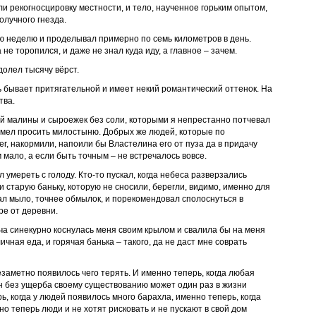
ли рекогносцировку местности, и тело, наученное горьким опытом,
олучного гнезда.
ю неделю и проделывал примерно по семь километров в день.
не торопился, и даже не знал куда иду, а главное – зачем.
олел тысячу вёрст.
ь бывает притягательной и имеет некий романтический оттенок. На
тва.
й малины и сыроежек без соли, которыми я непрестанно потчевал
 умел просить милостыню. Добрых же людей, которые по
г, накормили, напоили бы Властелина его от пуза да в придачу
 мало, а если быть точным – не встречалось вовсе.
л умереть с голоду. Кто-то пускал, когда небеса разверзались
 старую баньку, которую не сносили, берегли, видимо, именно для
ал мыло, точнее обмылок, и порекомендовал сполоснуться в
е от деревни.
ча синекурно коснулась меня своим крылом и свалила бы на меня
ичная еда, и горячая банька – такого, да не даст мне соврать
езаметно появилось чего терять. И именно теперь, когда любая
 без ущерба своему существованию может один раз в жизни
ь, когда у людей появилось много барахла, именно теперь, когда
о теперь люди и не хотят рисковать и не пускают в свой дом