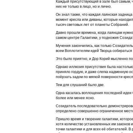
Каждый присутствующий в зале был самым, чт
них не только в лицо, но и лично.
Он знал также, что каждая лаянская задниц
момент кресла или диваны, которые находили
тысяч световых лет от планеты Собраний.
Давно прошли времена, когда лаянцам нужно
самом центре Галактики, у подножия Созида
Мучения закончились, как только Созидател
всем Воплотителям идей Творца собираться 
Это было приятно, и Дор Корий мысленно по
Однако иллюзия присутствия была настолько
приняло гордую, и даже слегка надменную ос
поёрзать задом по мягкой поверхности кресл
Тем для слушаний было две.
Одна касалась воплощения последней идеи 
более или менее ясно.
Созидатель последовательно демонстрирова
определено совершенно ограниченное место
Пришло время и творение галактики, которо
хотя количество установленных им законов 
точки галактики и для всех её обитателей. В