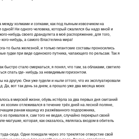
ла между холмами и сопками, как под пьяным извозчиком на
 одной! Ни одного человека, который сжалился бы надо мной и
кого-нибудь своего драндулета в моё распоряжение, для того,
е кого-нибудь, а самого Властелина мира!
га-то была железной, и только гигантские составы проносились
ые гудки при виде одинокого путника, чапающего по рельсам. Так я
ак быстро стало смеркаться, я понял, что там, за облаками, светило
ься спать где- нибудь за невидимым горизонтом.
 на другую. Они уже гудели и ныли оттого, что их эксплуатировали
д. Да, вот так день за днем, а прошло уже два месяца моих
алось в мирской жизни, обувь истёрла за два первых дня скитаний
ак их хозяин отлеживался в течение трёх дней на лесной поляне,
точащим ранам кашицу из разжёванного подорожника,
о из привалов я, сам того не ведая, случайно перекрыл своей
е-матушке, которая, как оказалось, являлась входом в обитель
туда-сюда. Одни покидали через это треклятое отверстие свой