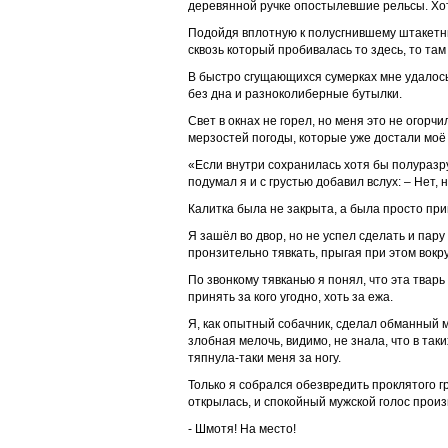
деревянной ручке опостылевшие рельсы. Хотя
Подойдя вплотную к полусгнившему штакетни
сквозь который пробивалась то здесь, то та
В быстро сгущающихся сумерках мне удалось 
без дна и разноколиберные бутылки.
Свет в окнах не горел, но меня это не огорчи
мерзостей погоды, которые уже достали моё
«Если внутри сохранилась хотя бы полуразру
подумал я и с грустью добавил вслух: – Нет, н
Калитка была не закрыта, а была просто при
Я зашёл во двор, но не успел сделать и пару
пронзительно тявкать, прыгая при этом вокру
По звонкому тявканью я понял, что эта тварь 
принять за кого угодно, хоть за ежа.
Я, как опытный собачник, сделал обманный м
злобная мелочь, видимо, не знала, что в так
тяпнула-таки меня за ногу.
Только я собрался обезвредить проклятого г
открылась, и спокойный мужской голос произ
- Шмотя! На место!