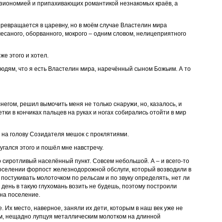
изиономией и припахивающих романтикой незнакомых краёв, а
 превращается в царевну, но в моём случае Властелин мира
есаного, оборванного, мокрого – одним словом, нелицеприятного
же этого и хотел.
людям, что я есть Властелин мира, наречённый сыном Божьим. А то
негом, решил вымочить меня не только снаружи, но, казалось, и
тки в кончиках пальцев на руках и ногах собирались отойти в мир
 на голову Созидателя мешок с проклятиями.
пугался этого и пошёл мне навстречу.
 сиротливый населённый пункт. Совсем небольшой. А – и всего-то
поселении форпост железнодорожной обслуги, который возводили в
постукивать молоточком по рельсам и по звуку определять, нет ли
 день в такую глухомань возить не будешь, поэтому построили
 на поселение.
е. Их место, наверное, заняли их дети, которым в наш век уже не
м, нещадно лупцуя металлическим молотком на длинной