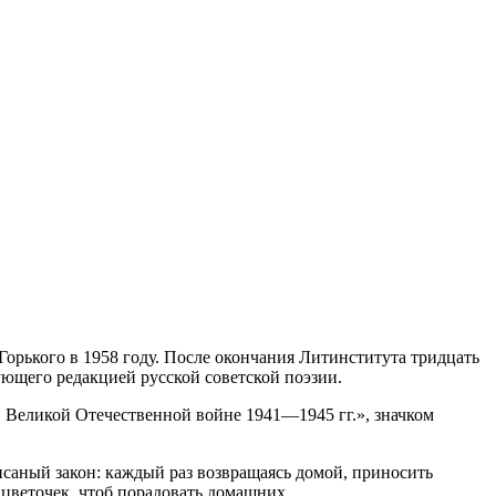
орького в 1958 году. После окончания Литинститута тридцать
ующего редакцией русской советской поэзии.
в Великой Отечественной войне 1941—1945 гг.», значком
саный закон: каждый раз возвращаясь домой, приносить
 цветочек, чтоб порадовать домашних.