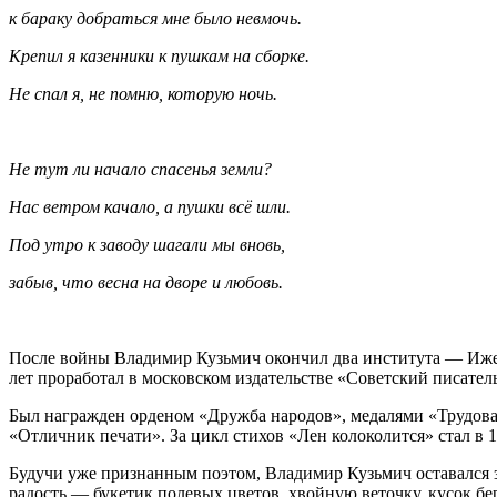
к бараку добраться мне было невмочь.
Крепил я казенники к пушкам на сборке.
Не спал я, не помню, которую ночь.
Не тут ли начало спасенья земли?
Нас ветром качало, а пушки всё шли.
Под утро к заводу шагали мы вновь,
забыв, что весна на дворе и любовь.
После войны Владимир Кузьмич окончил два института — Ижевс
лет проработал в московском издательстве «Советский писател
Был награжден орденом «Дружба народов», медалями «Трудовая 
«Отличник печати». За цикл стихов «Лен колоколится» стал в 
Будучи уже признанным поэтом, Владимир Кузьмич оставался 
радость — букетик полевых цветов, хвойную веточку, кусок б