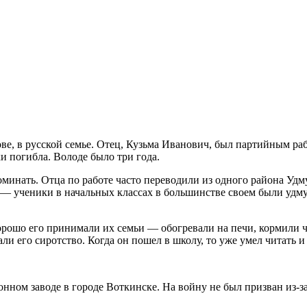
ове, в русской семье. Отец, Кузьма Иванович, был партийным р
ки погибла. Володе было три года.
оминать. Отца по работе часто переводили из одного района Удм
 — ученики в начальных классах в большинстве своем были удму
хорошо его принимали их семьи — обогревали на печи, кормили 
и его сиротство. Когда он пошел в школу, то уже умел читать и п
ном заводе в городе Воткинске. На войну не был призван из-за 