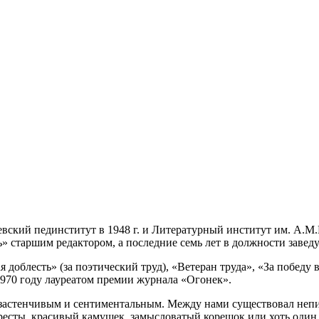
кий пединститут в 1948 г. и Литературный институт им. А.М.Г
ь» старшим редактором, а последние семь лет в должности завед
доблесть» (за поэтический труд), «Ветеран труда», «За победу 
1970 году лауреатом премии журнала «Огонек».
застенчивым и сентиментальным. Между нами существовал непи
ересты, красивый камушек, замысловатый корешок или хоть один