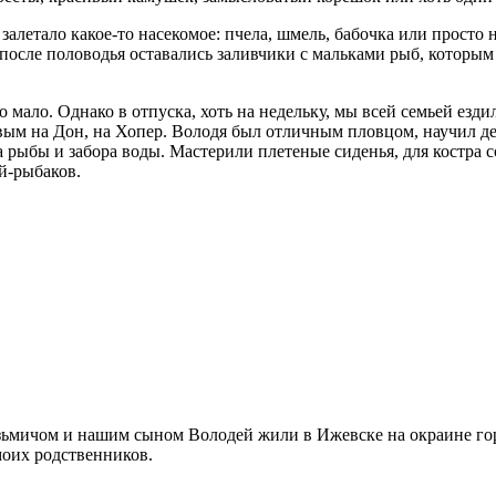
алетало какое-то насекомое: пчела, шмель, бабочка или просто 
осле половодья оставались заливчики с мальками рыб, которым
о мало. Однако в отпуска, хоть на недельку, мы всей семьей езди
м на Дон, на Хопер. Володя был отличным пловцом, научил дете
а рыбы и забора воды. Мастерили плетеные сиденья, для костра с
й-рыбаков.
узьмичом и нашим сыном Володей жили в Ижевске на окраине гор
моих родственников.