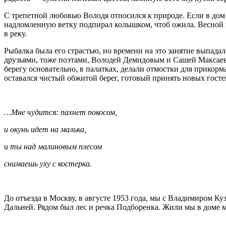
С трепетной любовью Володя относился к природе. Если в дом з
надломленную ветку подпирал колышком, чтоб ожила. Весной п
в реку.
Рыбалка была его страстью, но времени на это занятие выпадал
друзьями, тоже поэтами, Володей Демидовым и Сашей Максаевы
берегу основательно, в палатках, делали отмостки для прикорм
оставался чистый обжитой берег, готовый принять новых госте
…Мне чудится: пахнет покосом,
и окунь идет на малька,
и ты над малиновым плесом
снимаешь уху с костерка.
До отъезда в Москву, в августе 1953 года, мы с Владимиром К
Дальней. Рядом был лес и речка Подборенка. Жили мы в доме 