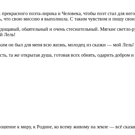
к прекрасного поэта-лирика и Человека, чтобы поэт стал для не
ть, что свою миссию я выполнила. С таким чувством и пишу свои
удощавый, обаятельный и очень стеснительный. Мягкие светло-ру
й Лель!
аким он был для меня всю жизнь, молодец из сказки — мой Лель!
ть, та же открытая душа, готовая всех обнять, одарить добром и
ношение к миру, к Родине, ко всему живому на земле — всё сказан