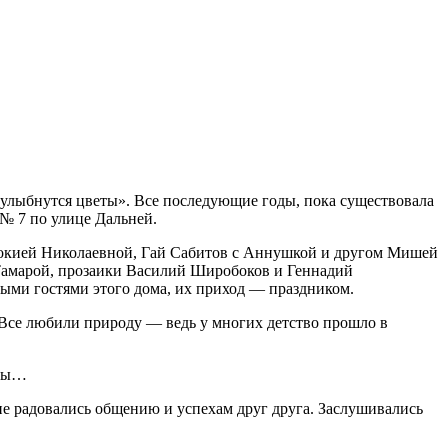
е улыбнутся цветы». Все последующие годы, пока существовала
№ 7 по улице Дальней.
докией Николаевной, Гай Сабитов с Аннушкой и другом Мишей
Тамарой, прозаики Василий Широбоков и Геннадий
ыми гостями этого дома, их приход — праздником.
с. Все любили природу — ведь у многих детство прошло в
ады…
не радовались общению и успехам друг друга. Заслушивались