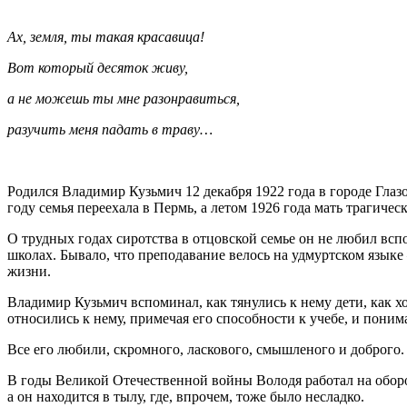
Ах, земля, ты такая красавица!
Вот который десяток живу,
а не можешь ты мне разонравиться,
разучить меня падать в траву…
Родился Владимир Кузьмич 12 декабря 1922 года в городе Глаз
году семья переехала в Пермь, а летом 1926 года мать трагичес
О трудных годах сиротства в отцовской семье он не любил всп
школах. Бывало, что преподавание велось на удмуртском языке
жизни.
Владимир Кузьмич вспоминал, как тянулись к нему дети, как 
относились к нему, примечая его способности к учебе, и понимал
Все его любили, скромного, ласкового, смышленого и доброго.
В годы Великой Отечественной войны Володя работал на оборон
а он находится в тылу, где, впрочем, тоже было несладко.