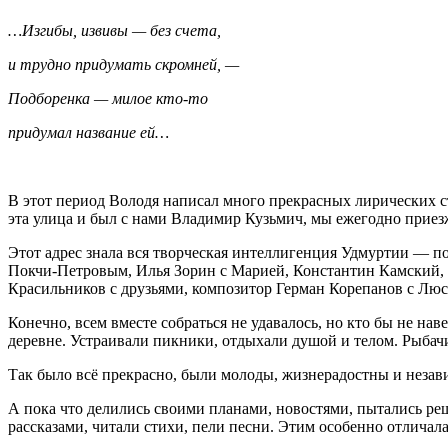
…Изгибы, извивы — без счета,
и трудно придумать скромней, —
Подборенка — милое кто-то
придумал название ей…
В этот период Володя написал много прекрасных лирических с
эта улица и был с нами Владимир Кузьмич, мы ежегодно приез
Этот адрес знала вся творческая интеллигенция Удмуртии — 
Покчи-Петровым, Илья Зорин с Марией, Константин Камский,
Красильников с друзьями, композитор Герман Корепанов с Люс
Конечно, всем вместе собраться не удавалось, но кто бы не на
деревне. Устраивали пикники, отдыхали душой и телом. Рыбачи
Так было всё прекрасно, были молоды, жизнерадостны и незави
А пока что делились своими планами, новостями, пытались ре
рассказами, читали стихи, пели песни. Этим особенно отлича