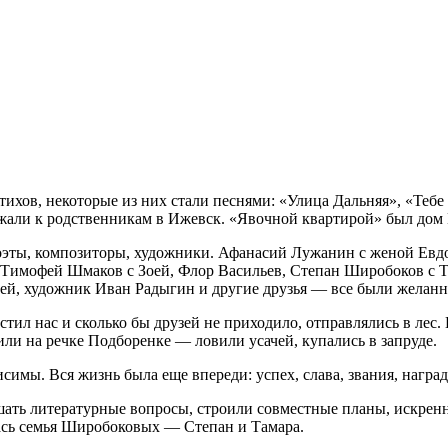
тихов, некоторые из них стали песнями: «Улица Дальняя», «Теб
жали к родственникам в Ижевск. «Явочной квартирой» был дом 
поэты, композиторы, художники. Афанасий Лужанин с женой Ев
 Тимофей Шмаков с Зоей, Флор Васильев, Степан Широбоков с 
ей, художник Иван Радыгин и другие друзья — все были желанн
вестил нас и сколько бы друзей не приходило, отправлялись в ле
ли на речке Подборенке — ловили усачей, купались в запруде.
симы. Вся жизнь была еще впереди: успех, слава, звания, нагр
шать литературные вопросы, строили совместные планы, искрен
лась семья Широбоковых — Степан и Тамара.