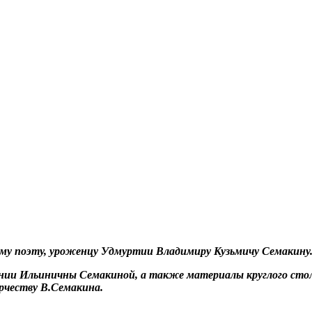
скому поэту, уроженцу Удмуртии Владимиру Кузьмичу Семакину
нии Ильиничны Семакиной, а также материалы круглого сто
рчеству В.Семакина.