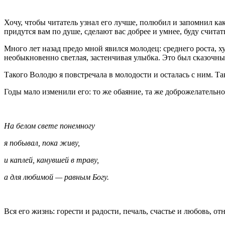
Хочу, чтобы читатель узнал его лучше, полюбил и запомнил ка
придутся вам по душе, сделают вас добрее и умнее, буду счита
Много лет назад предо мной явился молодец: среднего роста, х
необыкновенно светлая, застенчивая улыбка. Это был сказочны
Такого Володю я повстречала в молодости и осталась с ним. Т
Годы мало изменили его: то же обаяние, та же доброжелательнос
На белом свете понемногу
я побывал, пока живу,
и каплей, канувшей в траву,
а для любимой — равным Богу.
Вся его жизнь: горести и радости, печаль, счастье и любовь, от