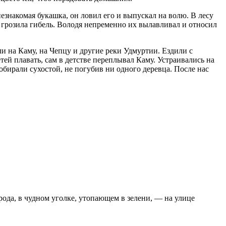
незнакомая букашка, он ловил его и выпускал на волю. В лесу
 грозила гибель. Володя непременно их вылавливал и относил
ли на Каму, на Чепцу и другие реки Удмуртии. Ездили с
й плавать, сам в детстве переплывал Каму. Устраивались на
обирали сухостой, не погубив ни одного деревца. После нас
ода, в чудном уголке, утопающем в зелени, — на улице