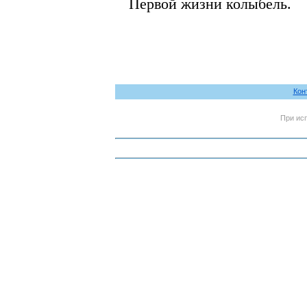
Первой жизни колыбель.
Кон
При ис