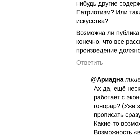
нибудь другие содер
Патриотизм? Или таки
искусства?
Возможна ли публика
конечно, что все рас
произведение должно
Ответить
@
Ариадна
пиш
Ах да, ещё нес
работает с эко
гонорар? (Уже з
прописать сразу
Какие-то возмо
Возможность «в