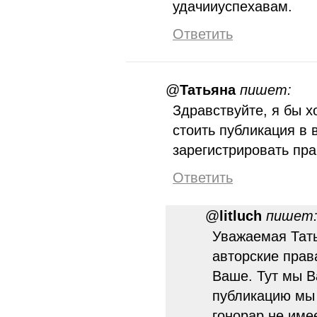
удачииуспехавам.
Ответить
@
Татьяна
пишет:
Здравствуйте, я бы х
стоить публикация в
зарегистрировать пр
Ответить
@
litluch
пишет
Уважаемая Тать
авторские прав
Ваше. Тут мы В
публикацию мы 
гонорар не име