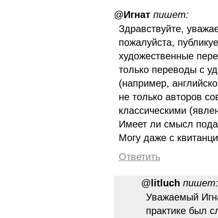
@
Игнат
пишет:
Здравствуйте, уважа
пожалуйста, публику
художественные пере
только переводы с уд
(например, английског
не только авторов с
классическими (явле
Имеет ли смысл пода
Могу даже с квитанци
Ответить
@
litluch
пишет
Уважаемый Игна
практике был с