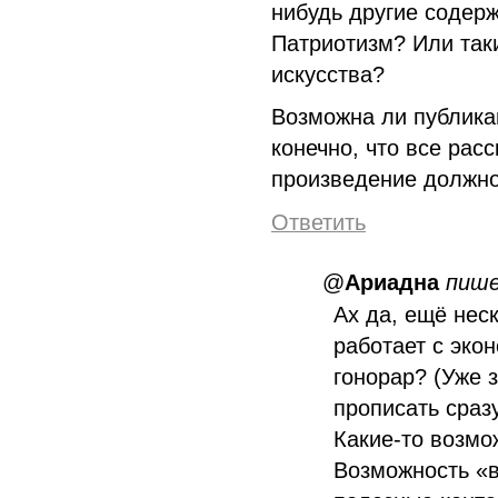
нибудь другие содер
Патриотизм? Или таки
искусства?
Возможна ли публика
конечно, что все рас
произведение должно
Ответить
@
Ариадна
пиш
Ах да, ещё нес
работает с эко
гонорар? (Уже з
прописать сразу
Какие-то возмо
Возможность «в