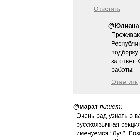
Ответить
@
Юлиана
Проживаю
Республи
подборку
за ответ
работы!
Ответить
@
марат
пишет:
Очень рад узнать о 
русскоязычная секци
именуемся “Луч”. Воз