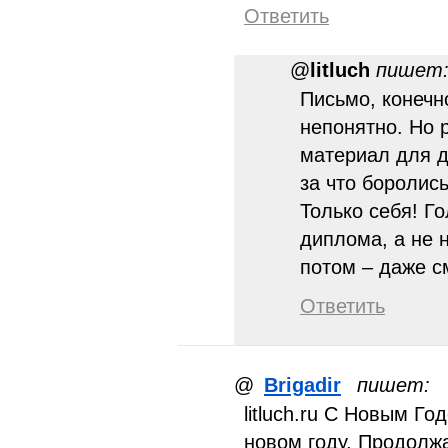
Ответить
@
litluch
пишет
Письмо, конечн
непонятно. Но 
материал для д
за что боролись
Только себя! Г
диплома, а не н
потом – даже 
Ответить
@
Brigadir
пишет:
litluch.ru С Новым Го
новом году. Продолжа