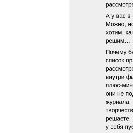
рассмотре
А у вас в
Можно, но
хотим, ка
решим…
Почему б
список пр
рассмотр
внутри ф
плюс-мину
они не п
журнала.
творчеств
решаете, 
у себя пу