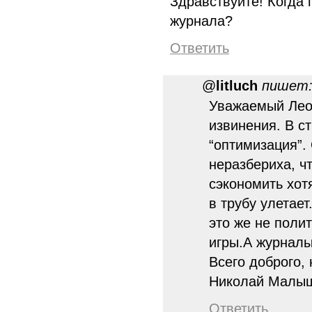
Здравствуйте! Когда
журнала?
Ответить
@
litluch
пишет
Уважаемый Лео
извинения. В с
“оптимизация”. 
неразбериха, чт
сэкономить хот
в трубу улетает
это же не поли
игры.А журнал
Всего доброго,
Николай Малы
Ответить