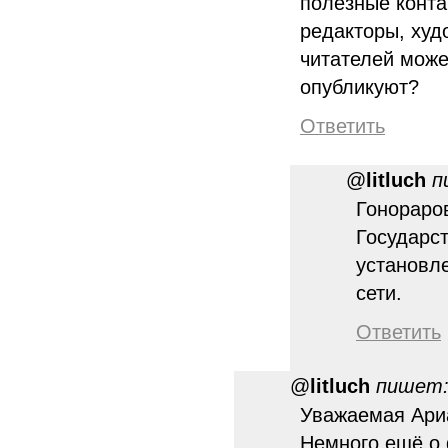
полезные конта
редакторы, худ
читателей может
опубликуют?
Ответить
@
litluch
п
Гонораров
Государст
установл
сети.
Ответить
@
litluch
пишет
Уважаемая Ариа
Немного ещё о