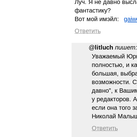
Луч. Я не давно высл
фантастику?
Вот мой имэйл:
gaiw
Ответить
@
litluch
пишет
Уважаемый Юри
полностью, и ка
большая, выбра
возможности. С
давно”, к Ваши
у редакторов. 
если она того з
Николай Малы
Ответить