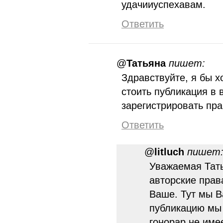
удачииуспехавам.
Ответить
@
Татьяна
пишет:
Здравствуйте, я бы х
стоить публикация в
зарегистрировать пр
Ответить
@
litluch
пишет
Уважаемая Тать
авторские прав
Ваше. Тут мы В
публикацию мы 
гонорар не име