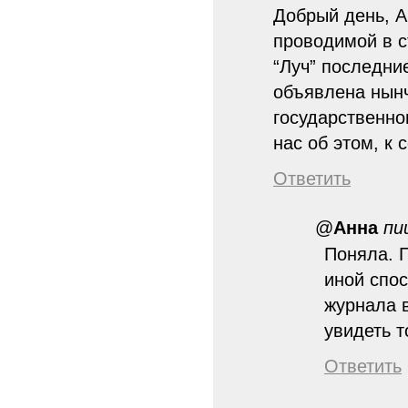
Добрый день, А
проводимой в с
“Луч” последни
объявлена нынч
государственно
нас об этом, к 
Ответить
@
Анна
пи
Поняла. П
иной спос
журнала 
увидеть т
Ответить