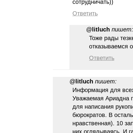
сотрудничать))
Ответить
@
litluch
пишет
Тоже рады тезк
отказываемся о
Ответить
@
litluch
пишет:
Информация для всех
Уважаемая Ариадна п
для написания рукопи
бюрократов. В осталь
нравственная). 10 за
них оглядываясь. И г