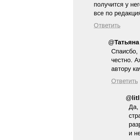
получится у нег
все по редакци
Ответить
@
Татьяна
Спаисбо, 
честно. А
автору ка
Ответить
@
lit
Да,
стр
раз
и н