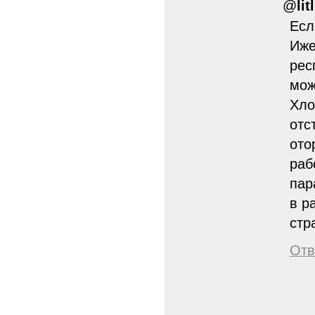
@
lit
Есл
Иже
рес
мож
Хло
отс
ото
раб
пар
в р
стр
Отв