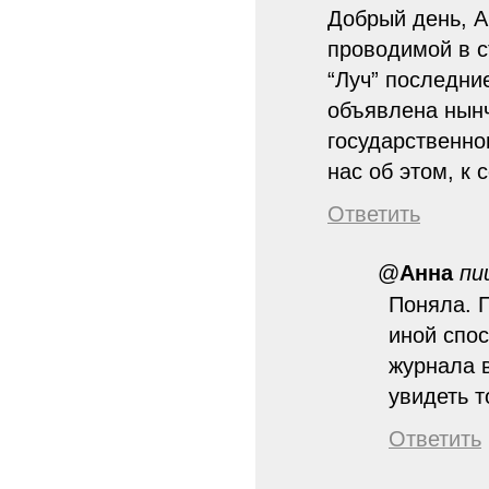
Добрый день, А
проводимой в с
“Луч” последни
объявлена нынч
государственно
нас об этом, к 
Ответить
@
Анна
пи
Поняла. П
иной спос
журнала 
увидеть т
Ответить