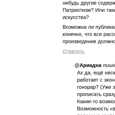
нибудь другие содер
Патриотизм? Или таки
искусства?
Возможна ли публика
конечно, что все рас
произведение должно
Ответить
@
Ариадна
пиш
Ах да, ещё нес
работает с эко
гонорар? (Уже з
прописать сразу
Какие-то возмо
Возможность «в