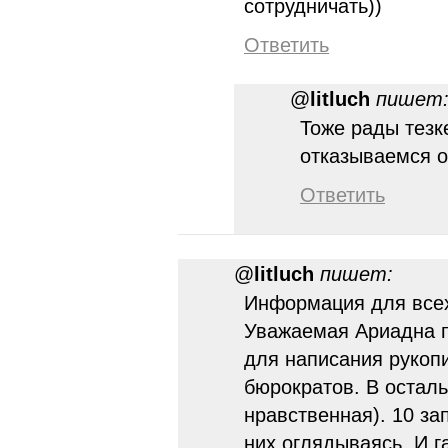
сотрудничать))
Ответить
@
litluch
пишет
Тоже рады тезк
отказываемся о
Ответить
@
litluch
пишет:
Информация для всех
Уважаемая Ариадна п
для написания рукопи
бюрократов. В осталь
нравственная). 10 за
них оглядываясь. И г