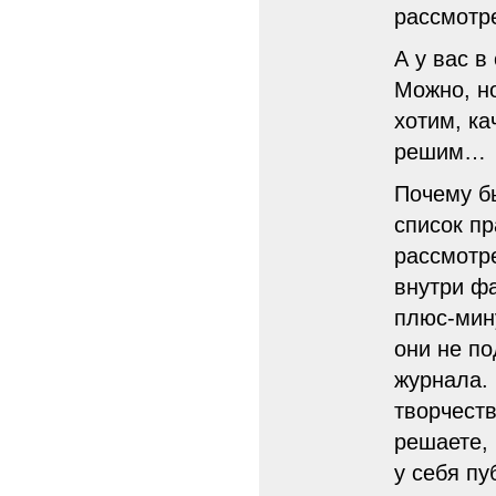
рассмотре
А у вас в
Можно, но
хотим, ка
решим…
Почему б
список пр
рассмотр
внутри ф
плюс-мину
они не п
журнала.
творчеств
решаете, 
у себя пу