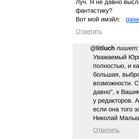
Луч. Я не давно высл
фантастику?
Вот мой имэйл:
gaiw
Ответить
@
litluch
пишет
Уважаемый Юри
полностью, и ка
большая, выбра
возможности. С
давно”, к Ваши
у редакторов. 
если она того з
Николай Малы
Ответить