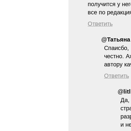
получится у нег
все по редакци
Ответить
@
Татьяна
Спаисбо, 
честно. А
автору ка
Ответить
@
lit
Да,
стр
раз
и н