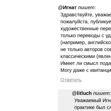
@
Игнат
пишет:
Здравствуйте, уважа
пожалуйста, публику
художественные пере
только переводы с уд
(например, английског
не только авторов с
классическими (явле
Имеет ли смысл пода
Могу даже с квитанци
Ответить
@
litluch
пишет
Уважаемый Игна
практике был с