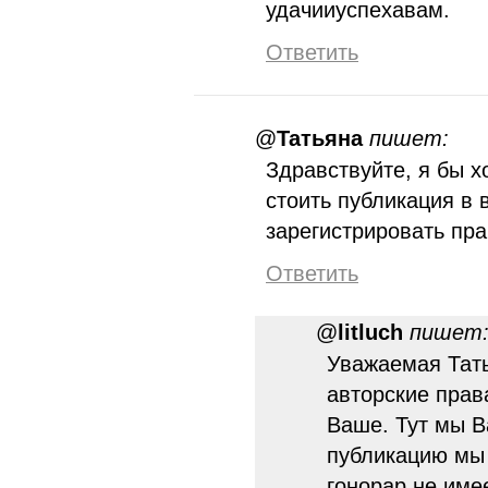
удачииуспехавам.
Ответить
@
Татьяна
пишет:
Здравствуйте, я бы х
стоить публикация в
зарегистрировать пр
Ответить
@
litluch
пишет
Уважаемая Тать
авторские прав
Ваше. Тут мы В
публикацию мы 
гонорар не име