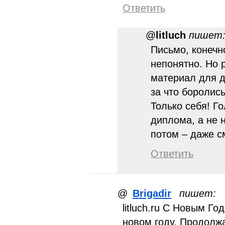
Ответить
@
litluch
пишет
Письмо, конечн
непонятно. Но 
материал для д
за что боролись
Только себя! Г
диплома, а не н
потом – даже 
Ответить
@
Brigadir
пишет:
litluch.ru С Новым Го
новом году. Продолжа