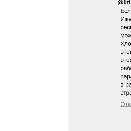
@
lit
Есл
Иже
рес
мож
Хло
отс
ото
раб
пар
в р
стр
Отв