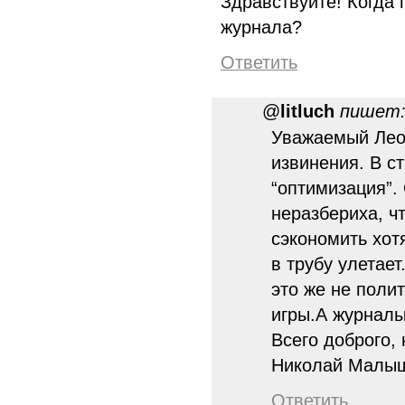
Здравствуйте! Когда
журнала?
Ответить
@
litluch
пишет
Уважаемый Лео
извинения. В с
“оптимизация”. 
неразбериха, чт
сэкономить хот
в трубу улетает
это же не поли
игры.А журнал
Всего доброго,
Николай Малы
Ответить