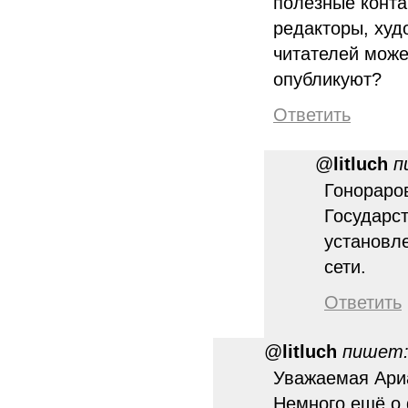
полезные конта
редакторы, худ
читателей может
опубликуют?
Ответить
@
litluch
п
Гонораров
Государст
установл
сети.
Ответить
@
litluch
пишет
Уважаемая Ариа
Немного ещё о