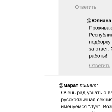
Ответить
@
Юлиана
Проживаю
Республи
подборку
за ответ
работы!
Ответить
@
марат
пишет:
Очень рад узнать о 
русскоязычная секци
именуемся “Луч”. Воз