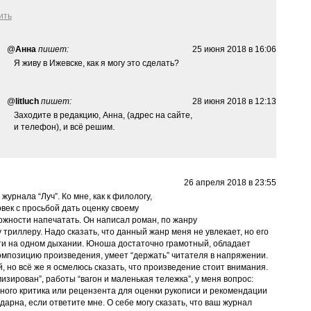
ить
@
Анна
пишет:
25 июня 2018 в 16:06
Я живу в Ижевске, как я могу это сделать?
@
litluch
пишет:
28 июня 2018 в 12:13
Заходите в редакцию, Анна, (адрес на сайте,
и телефон), и всё решим.
26 апреля 2018 в 23:55
урнала “Луч”. Ко мне, как к филологу,
век с просьбой дать оценку своему
ожности напечатать. Он написал роман, по жанру
риллеру. Надо сказать, что данный жанр меня не увлекает, но его
ти на одном дыхании. Юноша достаточно грамотный, обладает
мпозицию произведения, умеет “держать” читателя в напряжении.
й, но всё же я осмелюсь сказать, что произведение стоит внимания.
имизирован”, работы “вагон и маленькая тележка”, у меня вопрос:
ного критика или рецензента для оценки рукописи и рекомендации
дарна, если ответите мне. О себе могу сказать, что ваш журнал