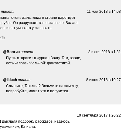
пишет:
11 мая 2018 в 14:08
тьяна, очень жаль, когда в стране царствует
о рубль. Он разрушает всё остальное. Баланс
н, и нет умов его установить.
ить
@
Волгин
пишет:
8 июня 2018 в 1:31
Пусть отправит в журнал Волгу. Там, вроде,
есть человек “больной” фантастикой.
@
litluch
пишет:
8 июня 2018 в 10:27
Слышите, Татьяна? Возьмите на заметку,
попробуйте, может что и получится.
10 сентября 2017 в 20:22
! Выслала подборку рассказов, надеюсь,
 уважением, Юлиана.