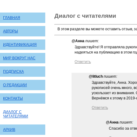
Диалог с читателями
ГЛАВНАЯ
В этом разделе вы можете оставить отзыв, 
АВТОРЫ
@
Анна
пишет:
ИДЕНТИФИКАЦИЯ
Здравствуйте! Я отправляла рукоп
надеяться на публикацию в этом го
МИР ВОКРУГ НАС
Ответить
ПОДПИСКА
@
litluch
пишет:
Здравствуйте, Анна. Хоро
О РЕДАКЦИИ
рукописей очень много, в
ускользает из внимания. 
Вернёмся к этому в 2019-
КОНТАКТЫ
Ответить
ДИАЛОГ С
ЧИТАТЕЛЯМИ
@
Анна
пишет:
Спасибо за отве
АРХИВ