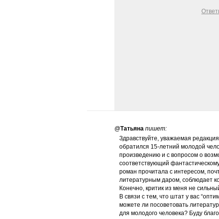
Ответ
@
Татьяна
пишет:
Здравствуйте, уважаемая редакция ж
обратился 15-летний молодой чело
произведению и с вопросом о возм
соответствующий фантастическому т
роман прочитала с интересом, поч
литературным даром, соблюдает ко
Конечно, критик из меня не сильны
В связи с тем, что штат у вас “опт
можете ли посоветовать литератур
для молодого человека? Буду благо