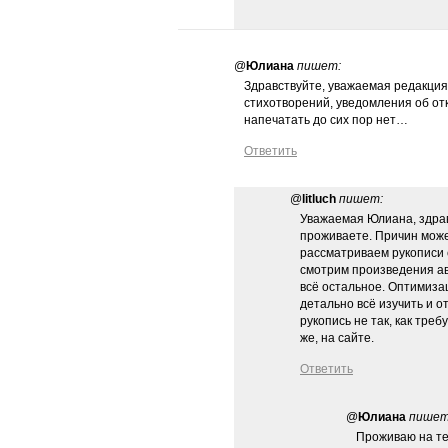
@
Юлиана
пишет:
Здравствуйте, уважаемая редакция
стихотворений, уведомления об отк
напечатать до сих пор нет…
Ответить
@
litluch
пишет:
Уважаемая Юлиана, здрав
проживаете. Причин може
рассматриваем рукописи с
смотрим произведения ав
всё остальное. Оптимиза
детально всё изучить и 
рукопись не так, как тре
же, на сайте.
Ответить
@
Юлиана
пишет
Проживаю на те