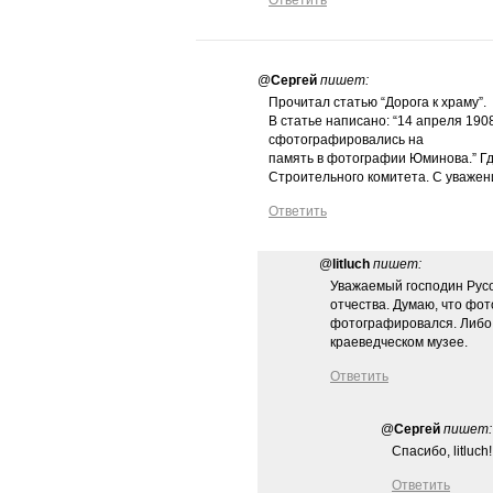
Ответить
@
Сергей
пишет:
Прочитал статью “Дорога к храму”.
В статье написано: “14 апреля 190
сфотографировались на
память в фотографии Юминова.” Гд
Строительного комитета. С уважен
Ответить
@
litluch
пишет:
Уважаемый господин Русо
отчества. Думаю, что фот
фотографировался. Либо у
краеведческом музее.
Ответить
@
Сергей
пишет:
Спасибо, litluch!
Ответить