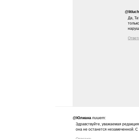
@
litluch
Да, Та
тольк
наруше
Ответ
@
Юлиана
пишет:
Здравствуйте, уважаемая редакция
она не останется незамеченной. С