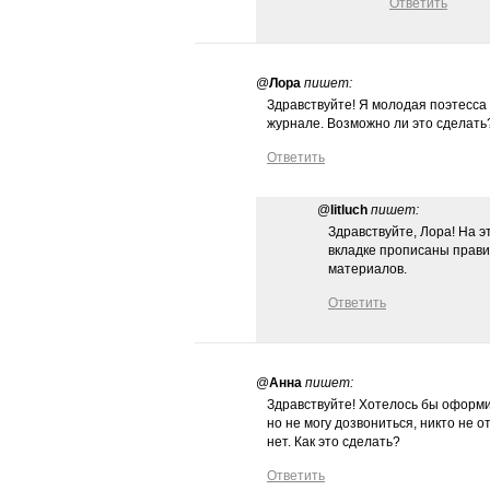
Ответить
@
Лора
пишет:
Здравствуйте! Я молодая поэтесса 
журнале. Возможно ли это сделать? 
Ответить
@
litluch
пишет:
Здравствуйте, Лора! На э
вкладке прописаны прави
материалов.
Ответить
@
Анна
пишет:
Здравствуйте! Хотелось бы оформит
но не могу дозвониться, никто не о
нет. Как это сделать?
Ответить