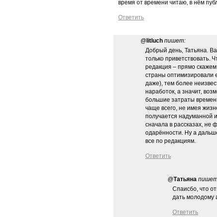
время от времени читаю, в нём пуб
Ответить
@
litluch
пишет:
Добрый день, Татьяна. В
только приветствовать. Ч
редакция – прямо скажем
страны оптимизировали е
даже), тем более неизве
наработок, а значит, воз
большие затраты времени.
чаще всего, не имея жизн
получается надуманной и
сначала в рассказах, не 
одарённости. Ну а дальше
все по редакциям.
Ответить
@
Татьяна
пишет
Спаисбо, что от
дать молодому 
Ответить