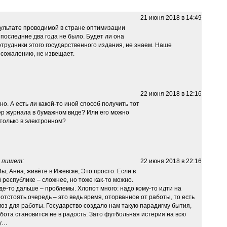
21 июня 2018 в 14:49
зультате проводимой в стране оптимизации
 последние два года не было. Будет ли она
трудники этого государственного издания, не знаем. Наше
к сожалению, не извещает.
22 июня 2018 в 12:16
о. А есть ли какой-то иной способ получить тот
ер журнала в бумажном виде? Или его можно
 только в электронном?
пишет:
22 июня 2018 в 22:16
ы, Анна, живёте в Ижевске, Это просто. Если в
 республике – сложнее, но тоже как-то можно.
где-то дальше – проблемы. Хлопот много: надо кому-то идти на
 отстоять очередь – это ведь время, оторванное от работы, то есть
моз для работы. Государство создало нам такую парадигму бытия,
абота становится не в радость. Зато футбольная истерия на всю
ну…