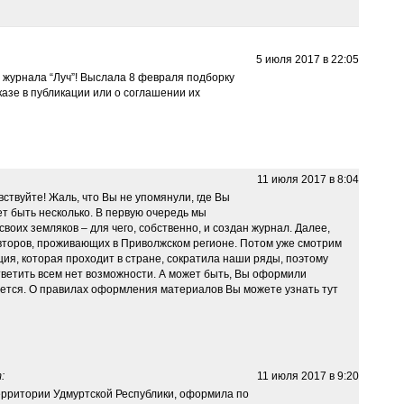
5 июля 2017 в 22:05
 журнала “Луч”! Выслала 8 февраля подборку
азе в публикации или о соглашении их
11 июля 2017 в 8:04
ствуйте! Жаль, что Вы не упомянули, где Вы
т быть несколько. В первую очередь мы
воих земляков – для чего, собственно, и создан журнал. Далее,
торов, проживающих в Приволжском регионе. Потом уже смотрим
ция, которая проходит в стране, сократила наши ряды, поэтому
ответить всем нет возможности. А может быть, Вы оформили
буется. О правилах оформления материалов Вы можете узнать тут
:
11 июля 2017 в 9:20
рритории Удмуртской Республики, оформила по