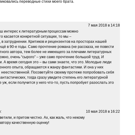
ликовались переводные стихи моего брата.
7 мая 2018 в 14:18
аш интерес к литературным процессам можно
то касается конкретной ситуации, то мы –
, в затруднении. Критиков и рецензентов на просторах нашей
щё в 90-е годы. Само прочтение романа (не рассказа, не повести
стного автора, тем более не имеющего за плечами литературных
можно, очень “сырого” – уже само прочтение большой труд. И
 А время сегодня это – вы сами знаете, что это. Молодые люди
енного опыта, обращаются к жанру фантастики. И она у них
 неестественной. Посоветуйте своему протеже попробовать себя
фантастических, тогда сразу увидите степень его литературной
 уж, если получится у него что-то, пусть попробует разослать это
:
10 мая 2018 в 16:22
ветили, и притом честно. Ах, как жаль, что некому
автору качественную оценку!