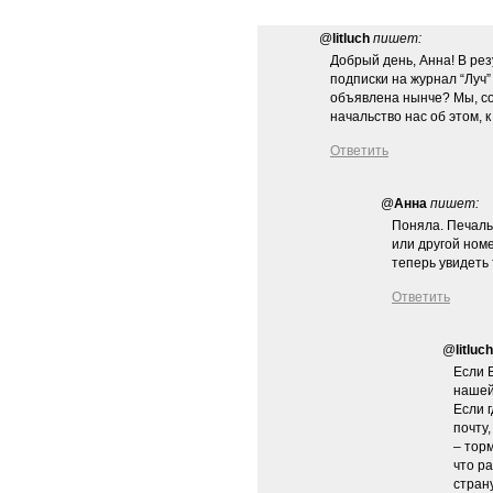
@
litluch
пишет:
Добрый день, Анна! В ре
подписки на журнал “Луч”
объявлена нынче? Мы, со
начальство нас об этом, 
Ответить
@
Анна
пишет:
Поняла. Печальн
или другой ном
теперь увидеть
Ответить
@
litluch
Если В
нашей
Если 
почту,
– тор
что р
стра