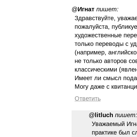
@
Игнат
пишет:
Здравствуйте, уважа
пожалуйста, публику
художественные пере
только переводы с уд
(например, английског
не только авторов с
классическими (явле
Имеет ли смысл пода
Могу даже с квитанци
Ответить
@
litluch
пишет
Уважаемый Игна
практике был с