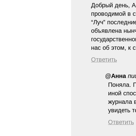
Добрый день, А
проводимой в с
“Луч” последни
объявлена нынч
государственно
нас об этом, к 
Ответить
@
Анна
пи
Поняла. П
иной спос
журнала 
увидеть т
Ответить