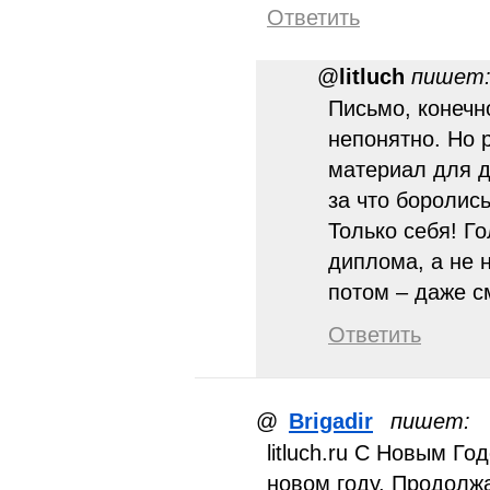
Ответить
@
litluch
пишет
Письмо, конечн
непонятно. Но 
материал для д
за что боролись
Только себя! Г
диплома, а не н
потом – даже 
Ответить
@
Brigadir
пишет:
litluch.ru С Новым Го
новом году. Продолжа