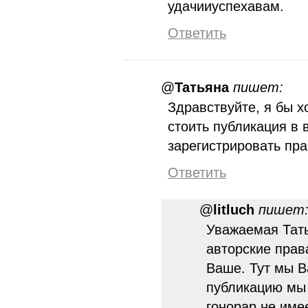
удачииуспехавам.
Ответить
@
Татьяна
пишет:
Здравствуйте, я бы х
стоить публикация в
зарегистрировать пр
Ответить
@
litluch
пишет
Уважаемая Тать
авторские прав
Ваше. Тут мы В
публикацию мы 
гонорар не име