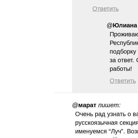
Ответить
@
Юлиана
Проживаю
Республи
подборку
за ответ
работы!
Ответить
@
марат
пишет:
Очень рад узнать о 
русскоязычная секци
именуемся “Луч”. Воз