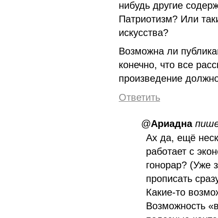
нибудь другие содер
Патриотизм? Или таки
искусства?
Возможна ли публика
конечно, что все рас
произведение должно
Ответить
@
Ариадна
пиш
Ах да, ещё нес
работает с эко
гонорар? (Уже з
прописать сразу
Какие-то возмо
Возможность «в