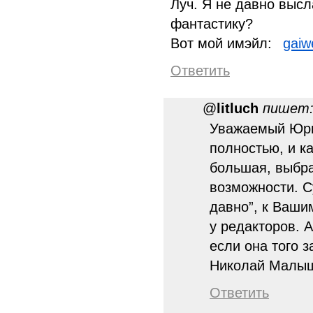
Луч. Я не давно высл
фантастику?
Вот мой имэйл:
gaiw
Ответить
@
litluch
пишет
Уважаемый Юри
полностью, и ка
большая, выбра
возможности. С
давно”, к Ваши
у редакторов. 
если она того з
Николай Малы
Ответить