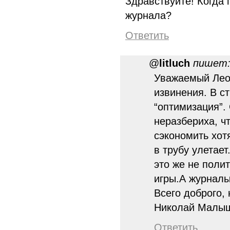
Здравствуйте! Когда
журнала?
Ответить
@
litluch
пишет
Уважаемый Лео
извинения. В с
“оптимизация”. 
неразбериха, чт
сэкономить хот
в трубу улетает
это же не поли
игры.А журнал
Всего доброго,
Николай Малы
Ответить