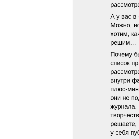
рассмотре
А у вас в
Можно, но
хотим, ка
решим…
Почему б
список пр
рассмотр
внутри ф
плюс-мину
они не п
журнала.
творчеств
решаете, 
у себя пу