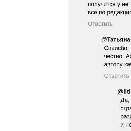
получится у нег
все по редакци
Ответить
@
Татьяна
Спаисбо, 
честно. А
автору ка
Ответить
@
lit
Да,
стр
раз
и н