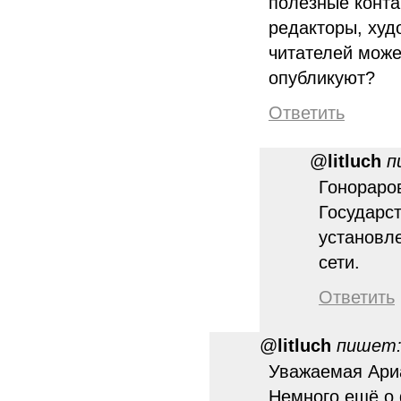
полезные конта
редакторы, худ
читателей может
опубликуют?
Ответить
@
litluch
п
Гонораров
Государст
установл
сети.
Ответить
@
litluch
пишет
Уважаемая Ариа
Немного ещё о