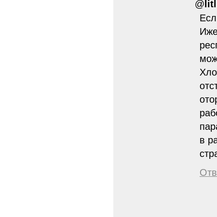
@
lit
Есл
Иже
рес
мож
Хло
отс
ото
раб
пар
в р
стр
Отв