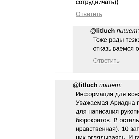
сотрудничать))
Ответить
@
litluch
пишет
Тоже рады тезк
отказываемся о
Ответить
@
litluch
пишет:
Информация для всех
Уважаемая Ариадна п
для написания рукопи
бюрократов. В осталь
нравственная). 10 за
них оглядываясь. И г