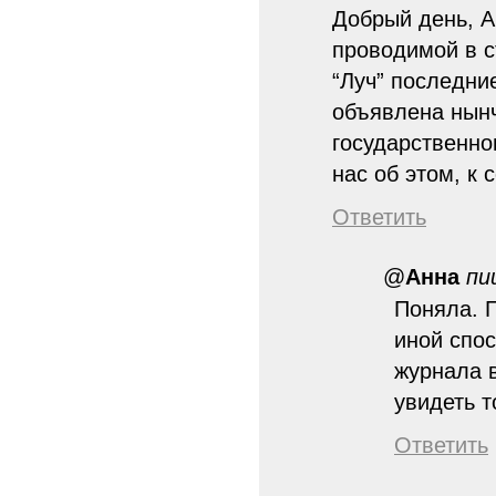
Добрый день, А
проводимой в с
“Луч” последни
объявлена нынч
государственно
нас об этом, к 
Ответить
@
Анна
пи
Поняла. П
иной спос
журнала 
увидеть т
Ответить