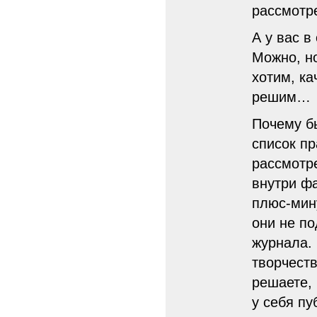
рассмотре
А у вас в
Можно, но
хотим, ка
решим…
Почему б
список пр
рассмотр
внутри ф
плюс-мину
они не п
журнала.
творчеств
решаете, 
у себя пу