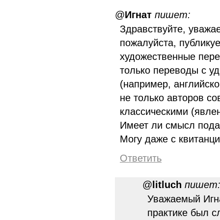
@
Игнат
пишет:
Здравствуйте, уважа
пожалуйста, публику
художественные пере
только переводы с уд
(например, английског
не только авторов с
классическими (явле
Имеет ли смысл пода
Могу даже с квитанци
Ответить
@
litluch
пишет
Уважаемый Игна
практике был с