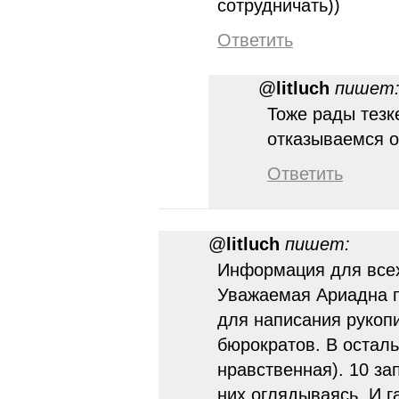
сотрудничать))
Ответить
@
litluch
пишет
Тоже рады тезк
отказываемся о
Ответить
@
litluch
пишет:
Информация для всех
Уважаемая Ариадна п
для написания рукопи
бюрократов. В осталь
нравственная). 10 за
них оглядываясь. И г