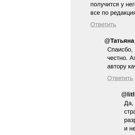
получится у нег
все по редакци
Ответить
@
Татьяна
Спаисбо, 
честно. А
автору ка
Ответить
@
lit
Да,
стр
раз
и н