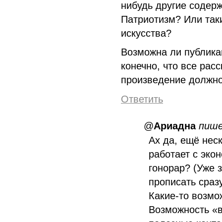
нибудь другие содер
Патриотизм? Или таки
искусства?
Возможна ли публика
конечно, что все рас
произведение должно
Ответить
@
Ариадна
пиш
Ах да, ещё нес
работает с эко
гонорар? (Уже з
прописать сразу
Какие-то возмо
Возможность «в