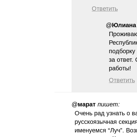
Ответить
@
Юлиана
Проживаю
Республи
подборку
за ответ
работы!
Ответить
@
марат
пишет:
Очень рад узнать о 
русскоязычная секци
именуемся “Луч”. Воз