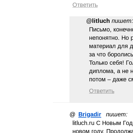
Ответить
@
litluch
пишет
Письмо, конечн
непонятно. Но 
материал для д
за что боролись
Только себя! Г
диплома, а не н
потом – даже 
Ответить
@
Brigadir
пишет:
litluch.ru С Новым Го
новом году. Продолжа