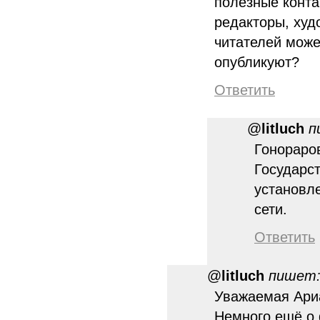
полезные конта
редакторы, худ
читателей может
опубликуют?
Ответить
@
litluch
п
Гонораров
Государст
установл
сети.
Ответить
@
litluch
пишет
Уважаемая Ариа
Немного ещё о