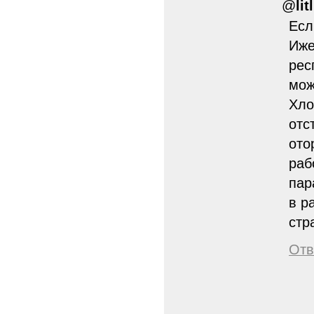
@
lit
Есл
Иже
рес
мож
Хло
отс
ото
раб
пар
в р
стр
Отв