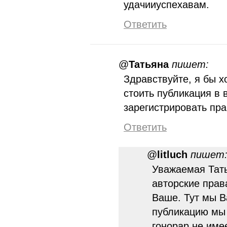
удачииуспехавам.
Ответить
@
Татьяна
пишет:
Здравствуйте, я бы х
стоить публикация в
зарегистрировать пр
Ответить
@
litluch
пишет
Уважаемая Тать
авторские прав
Ваше. Тут мы В
публикацию мы 
гонорар не име