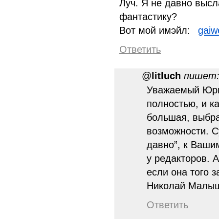
Луч. Я не давно высл
фантастику?
Вот мой имэйл:
gaiw
Ответить
@
litluch
пишет
Уважаемый Юри
полностью, и ка
большая, выбра
возможности. С
давно”, к Ваши
у редакторов. 
если она того з
Николай Малы
Ответить