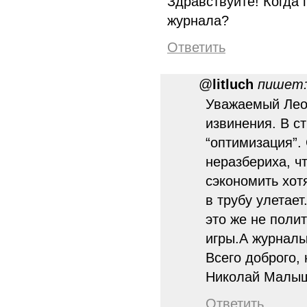
Здравствуйте! Когда
журнала?
Ответить
@
litluch
пишет
Уважаемый Лео
извинения. В с
“оптимизация”. 
неразбериха, чт
сэкономить хот
в трубу улетает
это же не поли
игры.А журнал
Всего доброго,
Николай Малы
Ответить