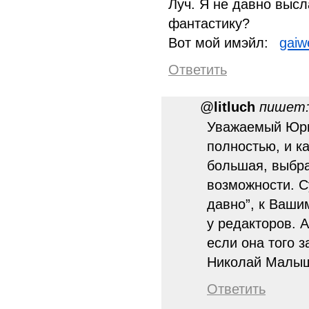
Луч. Я не давно высл
фантастику?
Вот мой имэйл:
gaiw
Ответить
@
litluch
пишет
Уважаемый Юри
полностью, и ка
большая, выбра
возможности. С
давно”, к Ваши
у редакторов. 
если она того з
Николай Малы
Ответить