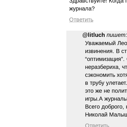
Здравствуйте! Когда
журнала?
Ответить
@
litluch
пишет
Уважаемый Лео
извинения. В с
“оптимизация”. 
неразбериха, чт
сэкономить хот
в трубу улетает
это же не поли
игры.А журнал
Всего доброго,
Николай Малы
Ответить