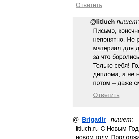
Ответить
@
litluch
пишет
Письмо, конечн
непонятно. Но 
материал для д
за что боролись
Только себя! Г
диплома, а не н
потом – даже 
Ответить
@
Brigadir
пишет:
litluch.ru С Новым Го
новом году. Продолжа