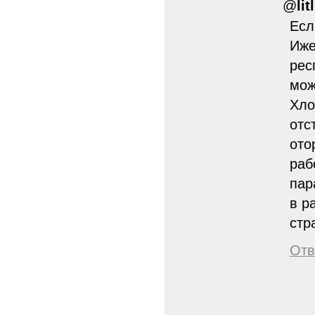
@
lit
Есл
Иже
рес
мож
Хло
отс
ото
раб
пар
в р
стр
Отв