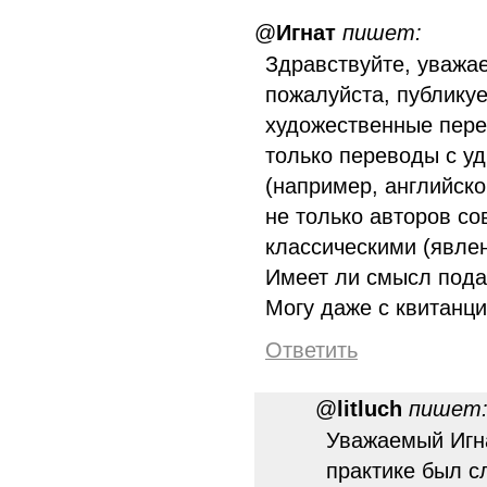
@
Игнат
пишет:
Здравствуйте, уважа
пожалуйста, публику
художественные пере
только переводы с уд
(например, английског
не только авторов с
классическими (явле
Имеет ли смысл пода
Могу даже с квитанци
Ответить
@
litluch
пишет
Уважаемый Игна
практике был с