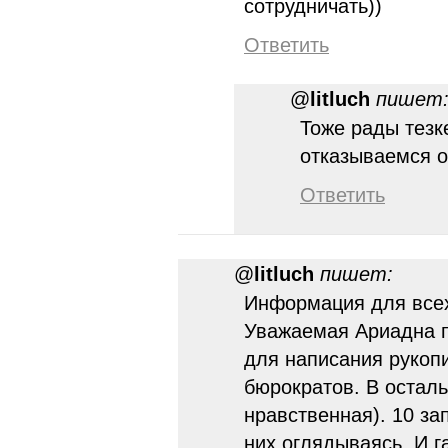
сотрудничать))
Ответить
@
litluch
пишет
Тоже рады тезк
отказываемся о
Ответить
@
litluch
пишет:
Информация для всех
Уважаемая Ариадна п
для написания рукопи
бюрократов. В осталь
нравственная). 10 за
них оглядываясь. И г