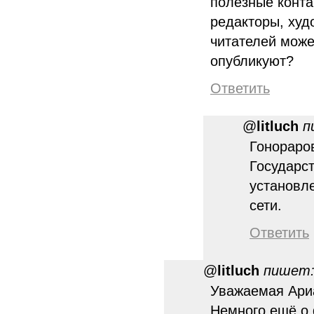
полезные конта
редакторы, худ
читателей может
опубликуют?
Ответить
@
litluch
п
Гонораров
Государст
установл
сети.
Ответить
@
litluch
пишет
Уважаемая Ариа
Немного ещё о