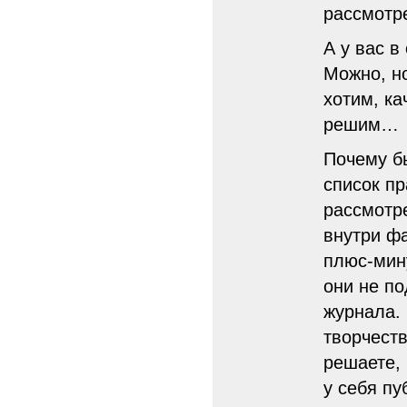
рассмотре
А у вас в
Можно, но
хотим, ка
решим…
Почему б
список пр
рассмотр
внутри ф
плюс-мину
они не п
журнала.
творчеств
решаете, 
у себя пу