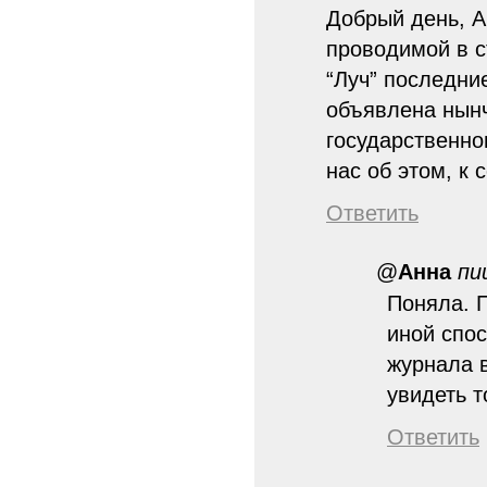
Добрый день, А
проводимой в с
“Луч” последни
объявлена нынч
государственно
нас об этом, к 
Ответить
@
Анна
пи
Поняла. П
иной спос
журнала 
увидеть т
Ответить