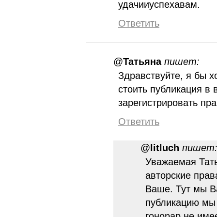
удачииуспехавам.
Ответить
@
Татьяна
пишет:
Здравствуйте, я бы х
стоить публикация в
зарегистрировать пр
Ответить
@
litluch
пишет
Уважаемая Тать
авторские прав
Ваше. Тут мы В
публикацию мы 
гонорар не име