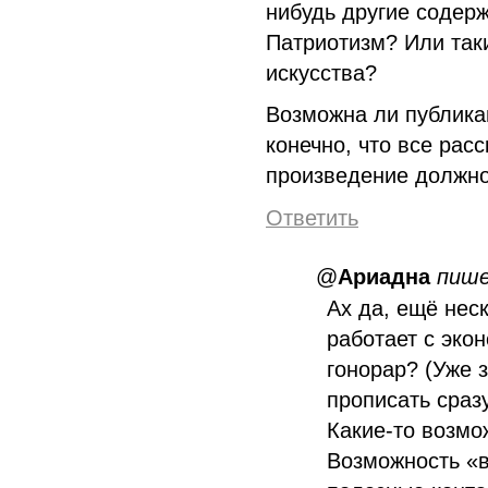
нибудь другие содер
Патриотизм? Или таки
искусства?
Возможна ли публика
конечно, что все рас
произведение должно
Ответить
@
Ариадна
пиш
Ах да, ещё нес
работает с эко
гонорар? (Уже з
прописать сразу
Какие-то возмо
Возможность «в