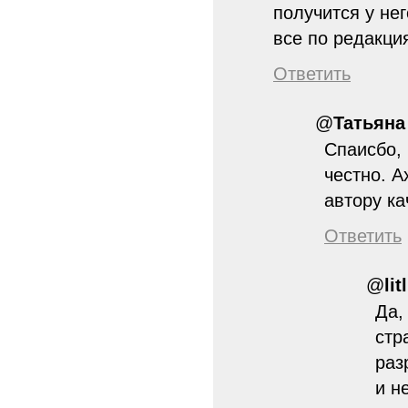
получится у нег
все по редакци
Ответить
@
Татьяна
Спаисбо, 
честно. А
автору ка
Ответить
@
lit
Да,
стр
раз
и н