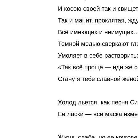
И косою своей так и свищет
Так и манит, проклятая, жд
Всё имеющих и неимущих
Темной медью сверкают гл
Умоляет в себе растворить
«Так всё проще — иди же с
Стану я тебе славной жено
Холод льется, как песня С
Ее ласки — всё маска изме
Жизнь слаба, но ее кругове