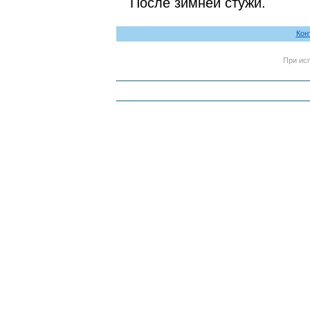
После зимней стужи.
Кон
При ис