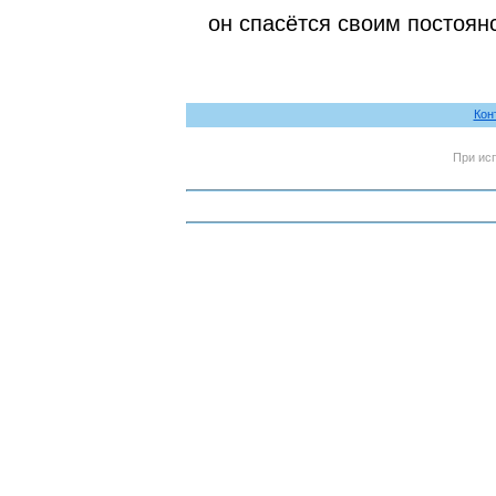
он спасётся своим постоян
Кон
При ис