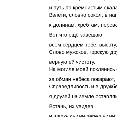
и путь по кремнистым скал
Взлети, словно сокол, в наг
к долинам, хребтам, перев
Вот что ещё завещаю
всем сердцем тебе: высоту
Слово мужское, горскую др
верную ей чистоту.
На могиле моей поклянись 
за обман небеса покарают,
Справедливость и в дружбе
я друзей на земле оставля
Встань, их увидев,
и шапку сними перед ними.