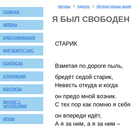
Авторы
/
Адалло
/
Литературные архи
ГЛАВНАЯ
Я БЫЛ СВОБОДЕН 
АВТОРЫ
ИДЕНТИФИКАЦИЯ
СТАРИК
МИР ВОКРУГ НАС
ПОДПИСКА
Взметая по дороге пыль,
бредёт седой старик,
О РЕДАКЦИИ
Невесть откуда и когда
КОНТАКТЫ
он предо мной возник.
ДИАЛОГ С
С тех пор как помню я себя
ЧИТАТЕЛЯМИ
он впереди идёт,
АРХИВ
А я за ним, а я за ним –