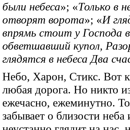
были небеса
»; «
Только в н
отворят ворота
»; «
И гля
впрямь стоит у Господа 
обветшавший купол, Разо
глядятся в небеса Два сч
Небо, Харон, Стикс. Вот 
любая дорога. Но никто из
ежечасно, ежеминутно. То
забывает о близости неба 
неустанно глядит на нас, 