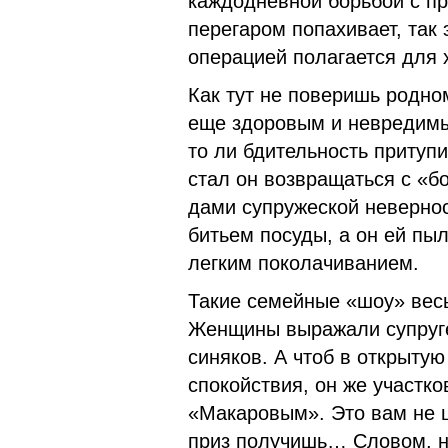
каждодневной борьбой с пр
перегаром попахивает, так 
операцией полагается для 
Как тут не поверишь родно
еще здоровым и невредимы
то ли бдительность притупи
стал он возвращаться с «б
дами супружеской невернос
битьем посуды, а он ей пы
легким поколачиванием.
Такие семейные «шоу» вес
Женщины выра­жали супруге
синяков. А чтоб в открытую
спокойствия, он же участко
«Макаровым». Это вам не ш
приз получишь… Словом, н