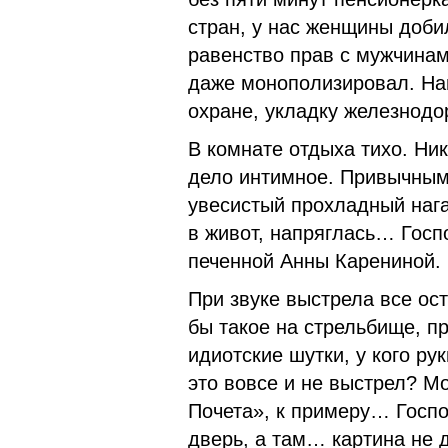
стран, у нас женщины добил
равенство прав с мужчина
даже монополизировал. На
охране, укладку железнодо
В комнате отдыха тихо. Ник
дело интимное. Привычным
увесистый прохладный нага
в живот, напряглась… Госп
печенной Анны Карениной.
При звуке выстрела все ос
бы такое на стрельбище, пр
идиотские шутки, у кого ру
это вовсе и не выстрел? Мо
Почета», к примеру… Госпо
дверь, а там… картина не 