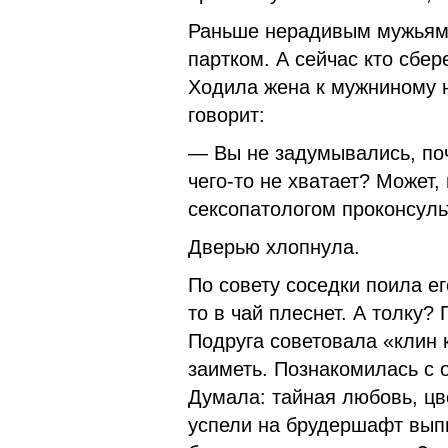
Раньше нерадивым мужьям 
партком. А сей­час кто сбе
Ходила жена к мужниному 
говорит:
— Вы не задумывались, поч
чего-то не хватает? Может,
сексопатологом проконсуль
Дверью хлопнула.
По совету соседки поила ег
то в чай плеснет. А толку?
Подруга советовала «клин к
заиметь. Познакомилась с 
Думала: тайная любовь, ц
успели на брудер­шафт выпи