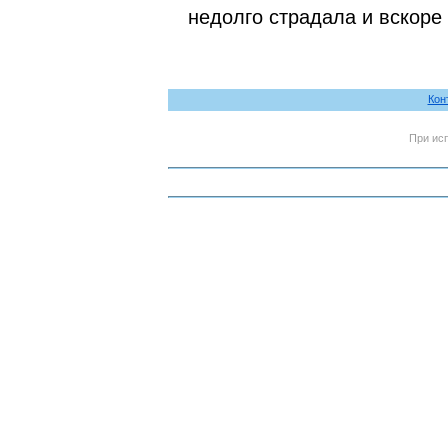
недолго страдала и вскоре
Кон
При ис