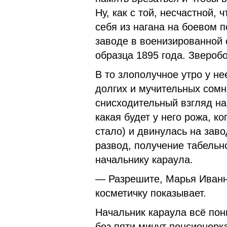
Ну, как с той, несчастной,
себя из нагана на боевом п
заводе в военизированной 
образца 1895 года. Зверобо
В то злополучное утро у не
долгих и мучи­тельных сом
снисходительный взгляд на
какая будет у него рожа, к
стало) и двинулась на заво
развод, получение та­бельн
начальнику караула.
— Разрешите, Марья Иванна
косметичку показывает.
Начальник караула всё пон
без пяти минут пенсионерка