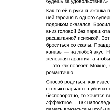
будешь за удовольствие?»
Как-то ей в руки книжонка 
ней героиня в одно­го супе
подонком оказался. Бросил 
вниз головой без парашюта
рас­шатанной психикой. Во
броситься со скалы. Правд
канавы — на любой вкус. Н
железная гарантия, а чтобы
— это как пове­зет. Можно, 
романтично.
Способ родиться, как изве
сколько вариантов уйти из 
бесповоротно, то хочется в
эффектное… Так напоследок
память врезаться и чтобы