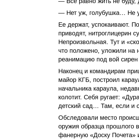
— Всё равно жить не буду, 
— Нет уж, голубушка… Не 
Ее держат, успокаивают. П
приводят, нитро­глицерин с
Непроизвольная. Тут и «с
что положено, уложили на 
реанимацию под вой сирен 
Наконец и командирам при
майор КГБ, построил карау
начальника караула, недав
колотит. Себя ругает: «Дур
детский сад… Там, если и 
Обследовали место происш
оружия образца прошло­го 
фанерную «Доску Почета» 