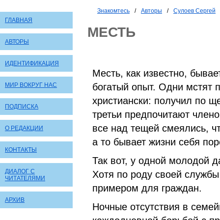
Знакомтесь
/
Авторы
/
Сулоев Сергей
ГЛАВНАЯ
МЕСТЬ
АВТОРЫ
ИДЕНТИФИКАЦИЯ
Месть, как известно, бывае
МИР ВОКРУГ НАС
богатый опыт. Одни мстят п
христиански: получил по щ
ПОДПИСКА
третьи предпочитают членов
все над тещей смеялись, чт
О РЕДАКЦИИ
а то бывает жизни себя по
КОНТАКТЫ
Так вот, у одной молодой д
ДИАЛОГ С
Хотя по роду своей службы
ЧИТАТЕЛЯМИ
примером для граждан.
АРХИВ
Ночные отсутствия в семей